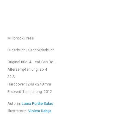
Millbrook Press
Bilderbuch | Sachbilderbuch
Original title:
A Leaf Can Be …
Altersempfehlung: ab 4
32 S.
Hardcover | 248 x 248 mm
Erstveröffentlichung: 2012
Autorin:
Laura Purdie Salas
Illustratorin:
Violeta Dabija