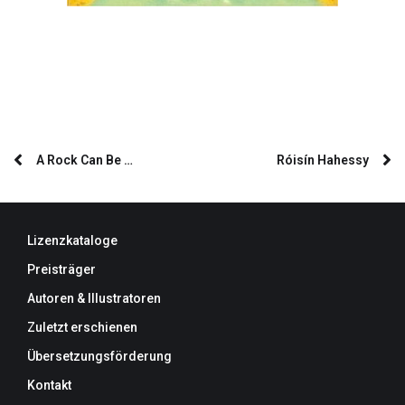
A Rock Can Be …
Róisín Hahessy
Lizenzkataloge
Preisträger
Autoren & Illustratoren
Zuletzt erschienen
Übersetzungsförderung
Kontakt