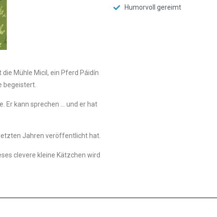
Humorvoll gereimt
die Mühle Micil, ein Pferd Páidín
e begeistert.
e. Er kann sprechen … und er hat
 letzten Jahren veröffentlicht hat.
ses clevere kleine Kätzchen wird