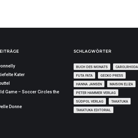
EITRÄGE
SCHLAGWÖRTER
onnelly
BUCH DES MONATS
CAROLRHODA
iefelte Kater
FUTA FATA
GECKO PRESS
uttel
HANNA JANSEN
MAISON ELIZA
ld Game – Soccer Circles the
PETER HAMMER VERLAG
SÜDPOL VERLAG
TAKATUKA
Delle Donne
TAKATUKA EDITORIAL