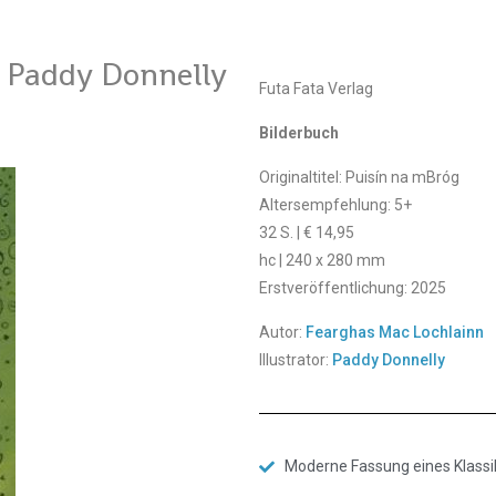
 Paddy Donnelly
Futa Fata Verlag
Bilderbuch
Originaltitel: Puisín na mBróg
Altersempfehlung: 5+
32 S. | € 14,95
hc | 240 x 280 mm
Erstveröffentlichung: 2025
Autor:
Fearghas Mac Lochlainn
Illustrator:
Paddy Donnelly
Moderne Fassung eines Klassi