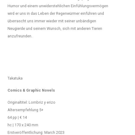
Humor und einem unwiderstehlichen Einfühlungsvermögen
wird er uns in das Leben der Regenwürmer einführen und
überrascht uns immer wieder mit seiner unbändigen
Neugierde und seinem Wunsch, sich mit anderen Tieren
anzufreunden.
Takatuka
Comics & Graphic Novels
Originaltitel:
Lombriz y erizo
Altersempfehlung 5+
64 pp | € 14
hc | 170 x 240 mm
Erstveröffentlichung: March 2023