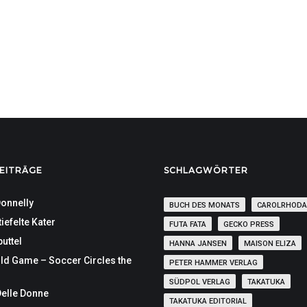
EITRÄGE
SCHLAGWÖRTER
onnelly
BUCH DES MONATS
CAROLRHODA
iefelte Kater
FUTA FATA
GECKO PRESS
uttel
HANNA JANSEN
MAISON ELIZA
ld Game – Soccer Circles the
PETER HAMMER VERLAG
SÜDPOL VERLAG
TAKATUKA
Delle Donne
TAKATUKA EDITORIAL