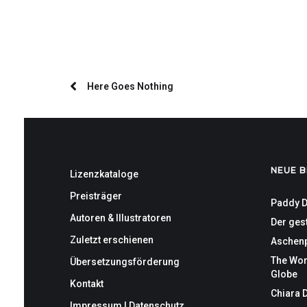
Here Goes Nothing
NEUE B
Lizenzkataloge
Preisträger
Paddy D
Autoren & Illustratoren
Der gest
Zuletzt erschienen
Aschenp
The Wor
Übersetzungsförderung
Globe
Kontakt
Chiara 
Impressum | Datenschutz