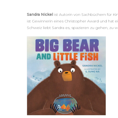
Sandra Nickel
ist Autorin von Sachbüchern für Ki
ist Gewinnerin eines Christopher Award und hat 
Schweiz liebt Sandra es, spazieren zu gehen, zu 