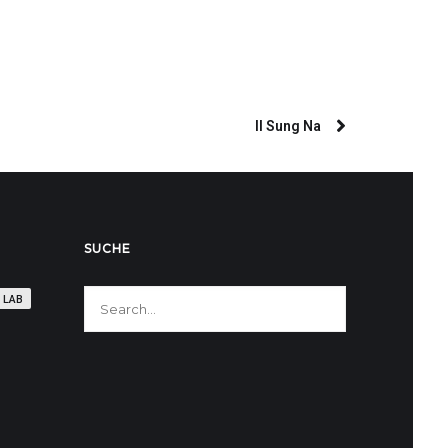
Il Sung Na
SUCHE
 LAB