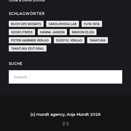
Chiara Delle Donne
SCHLAGWÖRTER
BUCH DES MONATS
CAROLRHODA LAB
FUTA FATA
GECKO PRESS
HANNA JANSEN
MAISON ELIZA
PETER HAMMER VERLAG
SÜDPOL VERLAG
TAKATUKA
TAKATUKA EDITORIAL
SUCHE
(c) mundt agency, Anja Mundt 2026